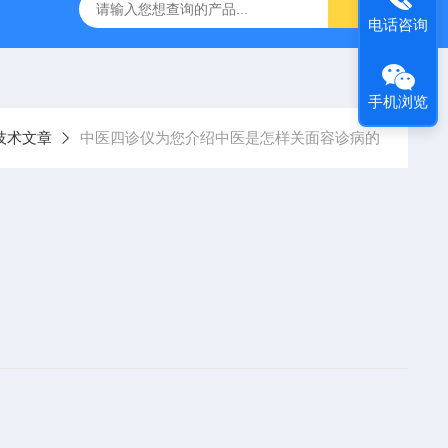
经穴学及针刺仿真训练系统
ZKCJ300多媒体经穴学及针刺仿真
电话咨询
手机浏览
技术文章
中医四诊仪为您介绍中医是怎样关面容诊病的