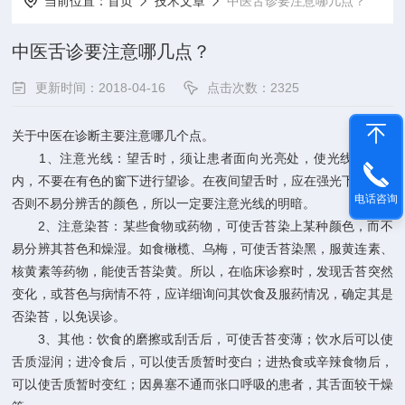
当前位置：
首页
技术文章
中医舌诊要注意哪几点？
中医舌诊要注意哪几点？
更新时间：2018-04-16
点击次数：2325
关于中医在诊断主要注意哪几个点。
1、注意光线：望舌时，须让患者面向光亮处，使光线直射口
内，不要在有色的窗下进行望诊。在夜间望舌时，应在强光下进行，
电话咨询
否则不易分辨舌的颜色，所以一定要注意光线的明暗。
2、注意染苔：某些食物或药物，可使舌苔染上某种颜色，而不
易分辨其苔色和燥湿。如食橄榄、乌梅，可使舌苔染黑，服黄连素、
核黄素等药物，能使舌苔染黄。所以，在临床诊察时，发现舌苔突然
变化，或苔色与病情不符，应详细询问其饮食及服药情况，确定其是
否染苔，以免误诊。
3、其他：饮食的磨擦或刮舌后，可使舌苔变薄；饮水后可以使
舌质湿润；进冷食后，可以使舌质暂时变白；进热食或辛辣食物后，
可以使舌质暂时变红；因鼻塞不通而张口呼吸的患者，其舌面较干燥