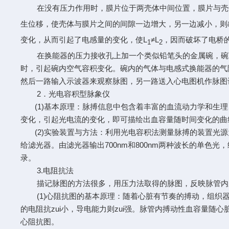
在没有压力作用时，膜片位于两壳体中间位置，膜片与壳
生位移，使壳体与膜片之间的间隙一边增大，另一边减小，则
变化，从而引起了电感量的变化，使L
≠L
，因而破坏了电桥
1
2
在换能器的压力接收孔上加一个类似铅笔头的金属碗，碗顶
时，引起碗内空气容积变化。碗内的气体与电感式换能器的气
然后一路输入示波器来观察脉图，另一路送入心电图机作脉图
2．光电容积型脉象仪
(1)基本原理：脉搏信息中包含着丰富的血流动力学和生理
变化，引起光电流的变化，即可描绘出血容量随时间变化的曲
(2)实验装置与方法：利用光电容积法测量脉搏的装置光源
给滤光器。由滤光器输出700nm和800nm两种波长的单色
录。
3.电阻抗法
描记脉图的方法很多，用压力法取得的脉图，反映脉管内压
(1)心阻抗图的基本原理：随着心脏有节奏的搏动，组织器
的电阻抗zui小，导电能力则zui强。脉管内搏动性血容量
心阻抗图。