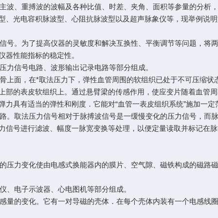
波、重搏波的波幅及各种比值、时差、夹角、面积等参量的分析，
型、光电容积脉波型、心阻抗脉波型以及超声脉象仪等，现举例说明
号。为了提高仪器的灵敏度和解决互换性、平衡调节等问题，将两
仪器性能指标的稳定性。
压力信号电路、波形输出记录电路等部分组成。
上面，在*取法压力下，弹性血管周围的软组织已处于不可压缩状
上部的表皮软组织上。通过悬臂梁的传感作用，使应变片随着血管周
弹力具有适当的弹性和刚度．它能对“血管一表皮组织系统”施加一定
。取法压力信号相对于脉搏波信号是一缓慢变化的压力信号，而脉
力信号进行滤波、幅度一脉宽变换等处理，以便定量读取并标记在脉
压力变化使由电感式换能器内的膜片、空气隙、磁铁构成的磁路磁
仪、电子示波器、心电图机等部分组成。
量的变化。它有一对导磁的壳体．在每个壳体内装有一个电感线圈