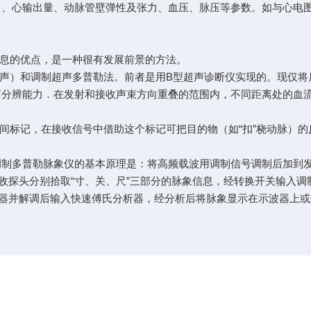
、心输出量、动脉管壁弹性及张力、血压、脉压等参数。如与心电
息的优点，是一种很有发展前景的方法。
）和调制超声多普勒法。前者是用B型超声诊断仪实现的。现仅将
分辨能力．在发射和接收声束方向重叠的范围内，不同距离处的血
标记，在接收信号中借助这个标记可把目的物（如“扣”桡动脉）的
制多普勒脉象仪的基本原理是：将高频载波用调制信号调制后加到
收探头分别拾取“寸、关、尺”三部分的脉象信息，经转换开关输入
器并解调后输入快速傅氏分析器，经分析后将脉象显示在示波器上或