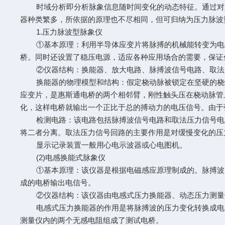
时域分析即分析脉象信息随时间变化的动态特征。通过对主
器种类繁多，所依据的原理也不尽相同，但可归纳为压力脉波
1.压力脉波型脉象仪
①基本原理：利用半导体应变片将脉搏的机械能转变为电信
桥。同时还设置了稳压电源，适应各种应用场合的需要，保证
②仪器结构：换能器、放大电路、脉搏波信号电路、取法
换能器的物理模型和结构：假定桡动脉被锁定在坚硬的桡骨
应变片，是惠斯通电桥的两个相邻臂，刚性触头压在桡动脉管
化，这样电桥就输出一个正比于总的搏动力的电压信号。由于
检测电路：该电路包括脉搏波信号电路和取法压力信号电路
将二者分离。取法压力信号回路的主要作用是对缓慢变化的压
显示记录装置一般用心电示波器或心电图机。
(2)电感换能式脉象仪
①基本原理：该仪器是根据电磁感应原理制成的。脉搏波的
成的电桥输出电信号。
②仪器结构：该仪器由电感式压力换能器、动态压力测量
电感式压力换能器的作用是将脉搏波的压力变化转换成电感
测量仪内的两个无感电阻组成了测试电桥。