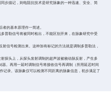
图同步描记，则电阻抗技术是研究脉象的一种迅速、安全、简
后者的基本原理作一简述。
流多普勒信号将被同时检出，不能区别开来，在脉象研究中受
反射信号检测出来。这种加有标记的方法就是调制多普勒法，
发射探头上，从探头发射调制的超声波被桡动脉反射，产生多
调制器。再用一延时调制信号将接收信号再调制（所用延迟时间
作记录。该脉象仪可以检测不同距离的脉象信息，初步满足了