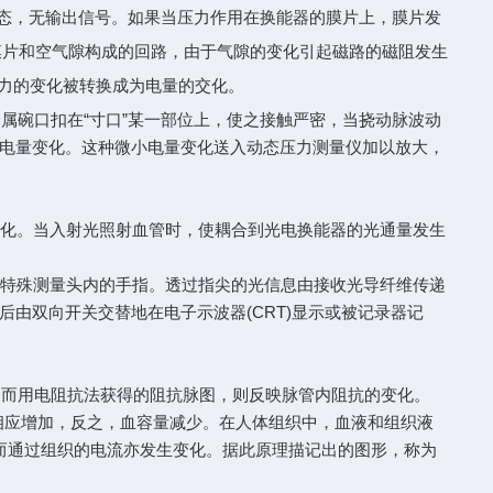
态，无输出信号。如果当压力作用在换能器的膜片上，膜片发
膜片和空气隙构成的回路，由于气隙的变化引起磁路的磁阻发生
压力的变化被转换成为电量的交化。
碗口扣在“寸口”某一部位上，使之接触严密，当挠动脉波动
电量变化。这种微小电量变化送入动态压力测量仪加以放大，
化。当入射光照射血管时，使耦合到光电换能器的光通量发生
特殊测量头内的手指。透过指尖的光信息由接收光导纤维传递
后由双向开关交替地在电子示波器(CRT)显示或被记录器记
而用电阻抗法获得的阻抗脉图，则反映脉管内阻抗的变化。
相应增加，反之，血容量减少。在人体组织中，血液和组织液
从而通过组织的电流亦发生变化。据此原理描记出的图形，称为