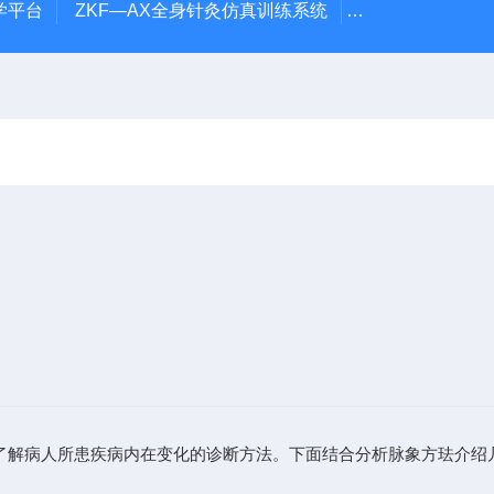
学平台
ZKF—AX全身针灸仿真训练系统
ZKCJ-208F
象了解病人所患疾病内在变化的诊断方法。下面结合分析脉象方珐介绍