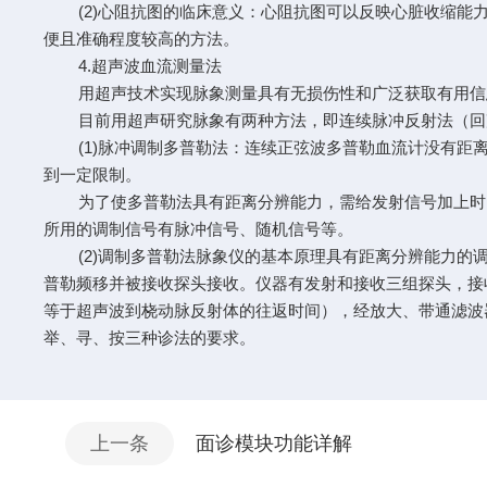
(2)心阻抗图的临床意义：心阻抗图可以反映心脏收缩能力
便且准确程度较高的方法。
4.超声波血流测量法
用超声技术实现脉象测量具有无损伤性和广泛获取有用信
目前用超声研究脉象有两种方法，即连续脉冲反射法（回声
(1)脉冲调制多普勒法：连续正弦波多普勒血流计没有距离
到一定限制。
为了使多普勒法具有距离分辨能力，需给发射信号加上时间
所用的调制信号有脉冲信号、随机信号等。
(2)调制多普勒法脉象仪的基本原理具有距离分辨能力的调
普勒频移并被接收探头接收。仪器有发射和接收三组探头，接
等于超声波到桡动脉反射体的往返时间），经放大、带通滤波
举、寻、按三种诊法的要求。
上一条
面诊模块功能详解