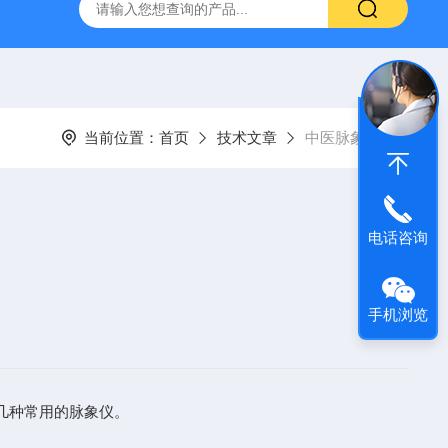
经穴学及针刺仿真训练系统
ZKCJ300多媒体经穴学及针刺仿真
当前位置：
首页
技术文章
中医脉象仪
电话咨询
手机浏览
几种常用的脉象仪。