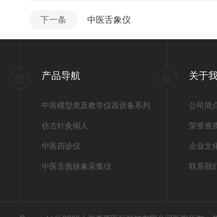
下一条
中医舌象仪
产品导航
关于
中医模型类及教学仪器设备系列
公司简
仿古针灸铜人
荣誉资
中医四诊仪
企业文
中医舌面脉象采集仪
联系我