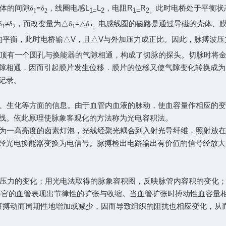
体的间隙
=
，线圈电感L
L
，电阻R
R
此时电桥处于平衡状
δ
δ
1=
2
1=
2。
1
2
≠
，而改变量为△
=△
电感线圈的磁路是通过导磁的壳体、
δ
δ
δ
δ
1
2
1
2。
的平衡，此时电桥输△V，且△V与外加压力成正比。因此，脉搏波
有一个圆孔与换能器的气隙相通，构成了切脉的探头。切脉时将金属
隙相通，因而引起膜片发生位移．膜片的位移又使气隙变化转换成为
记录。
、生化等方面的信息。由于血管内血液的脉动，使血容量作相应的变
线。依此原理使脉象客观化的方法称为光电容积法。
为一高亮度的卤素灯泡，光线经聚光耦合到入射光导纤维，照射放在
光，经光电换能器变换为电信号。脉搏检出电路输出有价值的信号经放大
力的变化；用光电法取得的脉象容积图，反映脉管内容积的变化；
官的血管表现出节律性的扩张与收缩。当血管扩张时搏动性血容量
随心脏搏动而周期性地增加或减少，因而导致组织的阻抗也相应变化，