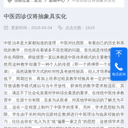
当前位置：
首页
新闻中心
中医四诊仪将抽象具实化
中医四诊仪将抽象具实化
更新时间：2018-04-04
点击次数：1619
中医治本是大家都知道的道理，中医对比西医，有着自己的历史和系
统的教学，但也存在着诸多不容忽视的问题。首先就是传统教学方式
存在局限性。师徒授受一直以来都是中医传承模式的主要教学方式，
然而这种教学却属于一种个人的传授（即一个师傅带一个或多个徒
弟）。虽然该教学方式的针对性及有效性较高，但人才培养确实效率
电话咨询
低下、周期过长，再加上培养过程及教学经验具有一定的*性，这便
导致该教学模式难以与当今开放性、群体性的教学需求相适应。其
次，满足不了社会化发展对学科综合素质的要求。在传统中医传承教
育中，生源十分有限，且多为从医者，对其他学科知识的了解尤为不
足，这在一定程度上制约了中医学的变革。另外，学术思想较为局
限。学生由于长时间内仅跟特定教师进行中医理论与临床经验的学
习，往往会存在“先入为主”或“偏重一家之言”的思想，这使得学术思