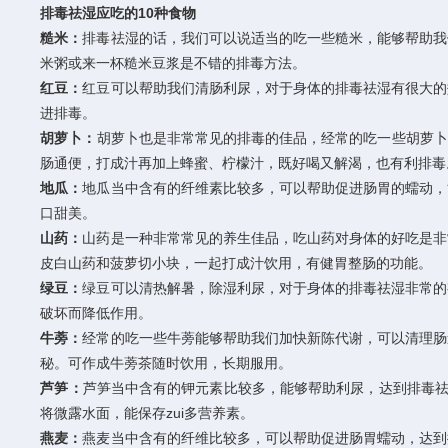
排毒祛湿应吃的10种食物
糙米：
排毒祛湿的话，我们可以说适当的吃一些糙米，能够帮助我
米粥或来一杯糙米豆浆是不错的排毒方法。
红豆：
红豆可以帮助我们清肠利尿，对于身体的排毒祛湿有很大的
进排毒。
胡萝卜：
胡萝卜也是非常常见的排毒的佳品，经常的吃一些胡萝卜
肠通便，打成汁再加上蜂蜜、柠檬汁，既好喝又解渴，也有利排毒
地瓜：
地瓜当中含有的纤维素比较多，可以帮助促进肠胃的蠕动，
口甜美。
山药：
山药是一种非常常见的养生佳品，吃山药对身体的好吃是非
皮白山药和菠萝切小块，一起打成汁饮用，有健胃整肠的功能。
绿豆：
绿豆可以清热解暑，除湿利尿，对于身体的排毒祛湿非常的
破坏而降低作用。
牛蒡：
经常的吃一些牛蒡能够帮助我们加快新陈代谢，可以清理肠
秘。可作成牛蒡茶随时饮用，长期服用。
芦笋：
芦笋当中含有的钾元素比较多，能够帮助利尿，达到排毒祛
将微露水面，能保存zui多营养素。
燕麦：
燕麦当中含有的纤维比较多，可以帮助促进肠胃蠕动，达到