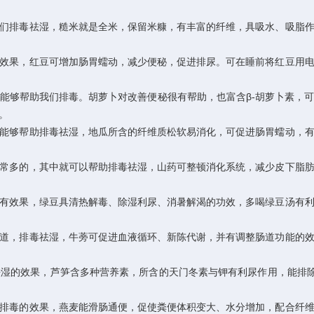
们排毒祛湿，糙米就是全米，保留米糠，有丰富的纤维，具吸水、吸脂
效果，红豆可增加肠胃蠕动，减少便秘，促进排尿。可在睡前将红豆用
能够帮助我们排毒。胡萝卜对改善便秘很有帮助，也富含β-胡萝卜素，
。
能够帮助排毒祛湿，地瓜所含的纤维质松软易消化，可促进肠胃蠕动，
常多的，其中就可以帮助排毒祛湿，山药可整顿消化系统，减少皮下脂
有效果，绿豆具清热解毒、除湿利尿、消暑解渴的功效，多喝绿豆汤有
道，排毒祛湿，牛蒡可促进血液循环、新陈代谢，并有调整肠道功能的
湿的效果，芦笋含多种营养素，所含的天门冬素与钾有利尿作用，能排
排毒的效果，燕麦能滑肠通便，促使粪便体积变大、水分增加，配合纤