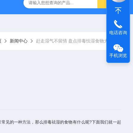
经穴学及针刺仿真训练系统
ZKCJ300多媒体经穴学及针刺仿真
电话咨询
页
新闻中心
赶走湿气不留情 盘点排毒怯湿食物大全
手机浏览
常常见的一种方法，那么排毒祛湿的食物有什么呢?下面我们就一起