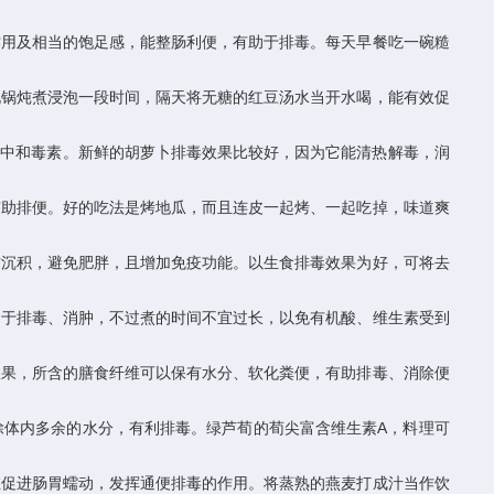
作用及相当的饱足感，能整肠利便，有助于排毒。每天早餐吃一碗糙
电锅炖煮浸泡一段时间，隔天将无糖的红豆汤水当开水喝，能有效促
可中和毒素。新鲜的胡萝卜排毒效果比较好，因为它能清热解毒，润
有助排便。好的吃法是烤地瓜，而且连皮一起烤、一起吃掉，味道爽
肪沉积，避免肥胖，且增加免疫功能。以生食排毒效果为好，可将去
利于排毒、消肿，不过煮的时间不宜过长，以免有机酸、维生素受到
效果，所含的膳食纤维可以保有水分、软化粪便，有助排毒、消除便
除体内多余的水分，有利排毒。绿芦荀的荀尖富含维生素A，料理可
维促进肠胃蠕动，发挥通便排毒的作用。将蒸熟的燕麦打成汁当作饮