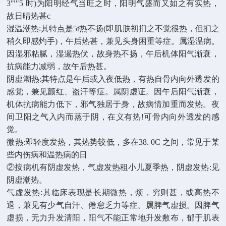
3'""5 时)为阳明经气当旺之时，阳明气盛而又如之有实热，
故日晴热甚c
湿温潮热:其特点是5t热不扬(即肌肤初扪之不觉很热，但扪之
稍久即感灼手)，午后热甚，兼见头身困重等症。属湿温病。
因湿邪粘腻，湿遏热伏，故身热不扬，午后机体阳气渐衰，
抗病能力减弱，故午后热甚。
阴虚潮热:其特点是午后或入夜低热，有热自骨内向外透发的
感觉，兼见颤红、盗汗等症。属阴虚证。因午后阳气渐衰，
机体抗病能力低下，邪气独居于身，故病情加重而发热。夜
间卫阳之气入内而蒸于阴，在义有热!可骨内向外透发的感
觉。
微热:即轻度发热，其热势较低，多在38. 0C 之间，常见于某
些内伤病和温热病的日
②按病机有阴虚发热，气虚发热租小儿夏季热，阴虚发热:见
阴虚潮热。
气虚发热:其临床表现是长期微热，烦，穷则甚，或高热不
退，兼见有少气自汗、倦怠乏力等症。属脾气虚损。因脾气
虚损，无力升发清阳，阳气不能正常地升发敷布，郁于肌表