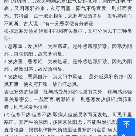
肉”的功能，肌表失煦则恶寒;正气奋起抗邪，则阳气趋向于
表，又因寒邪外束，玄府闭塞，阳气不得宜发，则郁而发
热。其特点，由于邪正相争，恶寒与发热并见，发热持续而
不间断。古人说：“有一分恶寒便有分表证"
根据恶寒发热的轻重不同和有关兼症，又可分为以下三种类
型:
1.恶寒重，发热轻：为表寒证。是外感寒邪所致。因寒为阴
邪，束表伤阳，故恶寒明显。
2.发热重，恶寒轻：为表热证。是外感热邪所致。因热为阳
邪，易致阳盛，故发热明显。
3.发热轻，恶风自汗：为太阳中风证。 是外感风邪所致c 因
风开泄，使玄府开张，故自汗恶风。
表证寒热的轻重，除与感受外邪的性质有关外，还与感邪轻
重关系密切。一般而言:病邪轻者，则恶寒发热俱轻;病邪重
者，则恶寒发热俱重。
(2) 但寒不热:但寒不热.即病人但感畏寒而无发热。可见于里
寒证。其产生的原因，多因京体阳虑，不能温附肌表;或寒邪
直接侵袭，损伤机体阳气所致里证畏寒的特点是:病人经常归