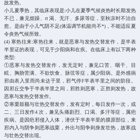
故发热。
小儿夏季热，其临床表现是:小儿在夏季气候炎热时长期发热
不已，兼见烦躁、rt 渴、无汗、多尿等症，至秋凉时不治自
愈。是由于小儿气阴不足(体温调节机能尚不*)，不能适应夏
令炎热气候所致。
(4) 寒热往来:寒热往来，就是恶寒与发热交替发作，是半表
半里证的表现，可见于少阳病和在疾。在临床上有以下两种
类型:
①恶寒与发热交替发作，发无定时，兼见口苦、咽干、目
眩、胸胁苦满、不欲饮食、脉弦等症，属少阳病。是外感病
邪由表入里而尚未达于里，邪气停F半表半里之间的阶段。
因邪丘交争于半表半里之间，邪胜则恶寒，正胜则发热，故
恶寒与发热交替发作。
②寒栗鼓额与壮热交替发作，发有定时，每日发作一次，或
二、三日发作4 次，兼见头痛剧烈、口渴、多汗等症，属疤
疾病。是因疤邪侵入人体，潜伏于半表半里的膜原部位，来
邪内入与阴争则恶寒战栗，外出与阳争则身发壮热，故寒战
与壮热交替出现。