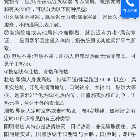
觉怕冷，但加;在被或近火取暖.可以缓解。根据发病的缓急
和有关:Mt症，可以分为以下两种类型:
电话咨询
①久病体弱畏寒，脉品迟元力者:属虚寒证。是因久捎回i 气
虚衰，不能温照肌表所致。
②新病院腹或其他局部冷痛剧烈。脉沉迟有力者?属实寒
证。二是因寒邪直接侵入体内，损伤脏腑或其他局部阳气所
致。
(3) 但热不寒:但热不寒，即病人但感发热而无怕冷感觉。可
见子里热证c
①按症状有壮热、潮热和微热。
壮热:即病人身发高热，持续不退(体温跑过39 .0C 以立)，属
里实热址。吁见有满面通红、口渴饮冷、大衬:出、脉洪大等
症。是表邪λ里化热或i札热内传，正盛邪实p 邪正剧争，里
热元盛，蒸达于外的表现乙
潮热:即病人定时发热或走时热甚，布4定规律，如潮涉'之有
定时ι11臼床常见的有三种类型:
阳明潮热:其特点是热势较高，日瞄热甚，兼见腹胀便秘。属
阳明腑实证。国邪热结于阳明胃与大肠，日(申时，即F午