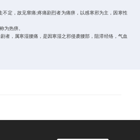
游走不定，故见窜痛;疼痛剧烈者为痛痹，以感寒邪为主，因寒性
称为热痹。
雨天加剧者，属寒湿腰痛，是因寒湿之邪侵袭腰部，阻滞经络，气血