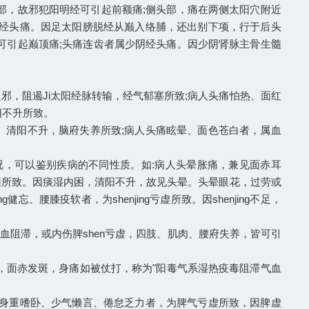
部，故邪犯阳明经可引起前额痛;侧头部，痛在两侧太阳穴附近
阳经头痛。因足太阳膀脱经从巅入络脯，还出别下项，行于后头
可引起巅顶痛;头痛连齿者属少阴经头痛。因少阴肾脉主骨生髓
，阻遏Ji太阳经脉转输，经气郁塞所致;病人头痛怕热、面红
阳不升所致。
、清阳不升，脑府失养所致;病人头痛眩晕、面色苍白者，属血
况，可以鉴别疾病的不同性质。如:病人头晕胀痛，兼见面赤耳
回所致。因痰湿内困，清阳不升，故见头晕。头晕眼花，过劳或
膝疫软者，为shenjing亏虚所致。因shenjing不足，
气血阻滞，或内伤脾shen亏虚，四肢、肌肉、腰府失养，皆可引
，面赤发斑，身痛如被仗打，称为"阳毒气系湿热疫毒阻滞气血
人身重嗜卧、少气懒言、倦怠乏力者，为脾气亏虚所致，因脾虚