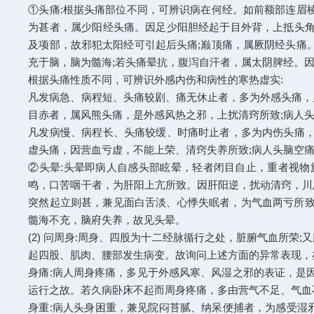
①头痛:根据头痛部位不同，可辨识病在何经。如前额部连眉
为甚者，属少阳经头痛。因足少阳胆经起于目外背，上抵头角
及项部，故邪犯太阳经可引起后头痛;巅顶痛，属厥阴经头痛
充于脑，脑为髓海;若头痛晕抗，腹泻自汗者，属太阴脾经。
根据头痛性质不同，可辨识外感内伤和病性的寒热虚实:
凡发病急、病程短、头痛较剧、痛无休止者，多为外感头痛，
目赤者，属风熊头痛，是外感风热之邪，上扰清窍所致;病人
凡发病慢、病程长、头痛较缓、时痛时止者，多为内伤头痛，
虚头痛，因营血亏虚，不能上荣、清窍失养所致;病人头脑空痛、腰
②头晕:头晕即病人自感头部眩晕，轻者闭目自止，重者视物
鸣，口苦咽干者，为肝阳上亢所致。因肝阳逆，扰动清窍，川
突然起立则甚，兼见面白舌淡、心悸失眠者，为气血两亏所致。因气
髓海不充，脑府失养，故见头晕。
(2) 问周身:周身、四股为十二经脉循行之处，脏腑气血所荣
起四股、肌肉、腰部发生病变。故询问上述方面的异常表现，
身痛:病人周身疼痛，多见于外感风寒、风湿之邪的表证，是
运行之故。若久病卧床不起而周身疼痛，多由营气不足、气血
身重:病人头身困重，兼见院闷苔腻、纳呆便捕者，为感受湿