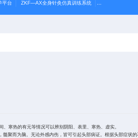
学平台
ZKF—AX全身针灸仿真训练系统
ZKCJ-208F
间、寒热的有元等情况可以辨别阴阳、表里、寒热、虚实。
主骨生髓，髓聚而为脑。无论外感内伤，皆可引起头部病证。根据头部症