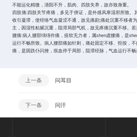
不能运化精微，清阳不升，肌肉、四肢失养，故亦致身重。
四肢痛:四肢关节疼痛，多见于痹证，是外感风寒湿邪所致。其
收引凝滞，使经络气血凝涩不通，故见痛剧;痛处沉重不移者
主，因湿性粘腻沉重，阻滞局部气机，故见疼痛沉重不移。若
腰痛:病人腰部绵绵作痛，疫软无力者，属shen虚腰痛，是s
运行不畅所致。病人腰部痛如针刺，痛处固定不移、拒按，不
痛，是因跌仆闪挫，痕血停于局部，阻滞经脉，气血运行不畅
上一条
问耳目
下一条
问汗