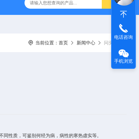
经穴学及针刺仿真训练系统
ZKCJ300多媒体经穴学及针刺仿真
电话咨询
当前位置：
首页
新闻中心
问头身
手机浏览
状的不同性质，可鉴别何经为病，病性的寒热虚实等。