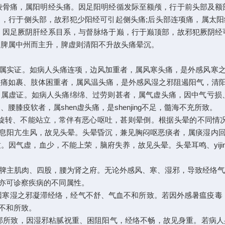
棱骨痛，属阳明经头痛。因足阳明经循发际至额颅，行于前头部及额
，行于侧头部，故邪犯少阳经可引起侧头痛;后头部连项痛，属太
。因足厥阴肝经系目系，与督脉络于巅，行于巅顶部，故邪犯厥阴经
因脾属中州而主升，脾虚则清阳不升故头痛晕沉。
属实证。如病人头痛连项，边风加重者，属风寒头痛，是外感风寒之邪
头痛如裹、肢体困重者，属风温头痛，是外感风湿之邪阻遏阳气，清
属虚证。如病人头痛绵绵、过劳则甚者，属气虚头痛，因中气亏损
膝疫软者，属shen虚头痛，是shenjing不足，髓海不充所致。
旋转、不能站立，常伴有恶心呕吐，甚则晕倒。根据头晕的不同情
息阳亢生风，故见头晕。头晕昏沉，兼见胸闷呕恶痰者，属痰湿内
虚，血少，不能上荣，脑府失养，故见头晕。头晕耳鸣、yijing健忘、腰
;又脾主肌肉、四股，腰为肾之府。无论外感风、寒、湿邪，导致经络
亦可诊察疾病的不同属性。
因寒湿之邪凝滞经络，经气不舒、气血不和所致。若因外感暑瘟疫毒
不和所致。
邪所致，因湿邪粘腻祝重、困阻阳气，经络不畅，故见身重。若病