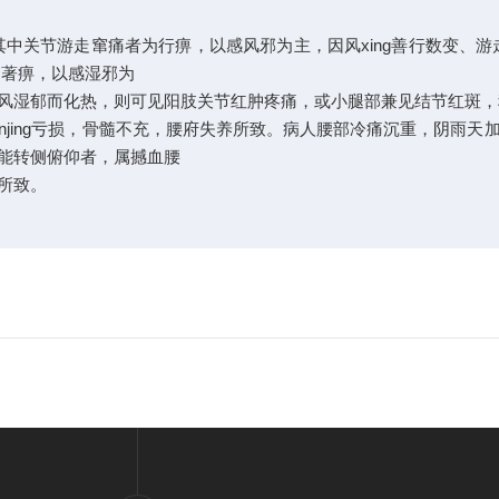
中关节游走窜痛者为行痹，以感风邪为主，因风xing善行数变、
为著痹，以感湿邪为
风湿郁而化热，则可见阳肢关节红肿疼痛，或小腿部兼见结节红斑，
henjing亏损，骨髓不充，腰府失养所致。病人腰部冷痛沉重，阴
能转侧俯仰者，属撼血腰
所致。