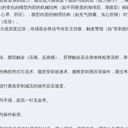
胶皮肤的阻力，随后进入模拟皮下脂肪与肌肉层（阻力较小），继
阻力的变化由模型内部的机械结构（如不同硬度的海绵层、薄膜层）精
界、肝区），模型内部的物理结构（如充气肺囊、实心肝模）对
（实音）。
或深度过深，传感器会将信号传至主控板，触发警报（如“穿刺损伤
、腹部触诊（压痛、反跳痛）、肝脾触诊及全身体格检查流程，掌
胸腔闭式引流术、腹腔穿刺放液术、腰椎穿刺测压等操作，通过考
进行紧急穿刺减压的操作反应速度。
与手感，提高一针见血率。
与操作标准。