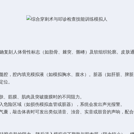
复刻人体骨性标志（如肋骨、棘突、髂嵴）及软组织轮廓。皮肤通
腔，腔内填充模拟液（如模拟胸水、腹水）。脏器（如肝脏、脾脏
定位。
肤、筋膜、肌肉及突破腹膜时的不同阻力。
危险区域（如损伤模拟血管或脏器），系统会发出声光报警。
囊，敲击体表时可发出类似清音、浊音、实音或鼓音的声响，配合