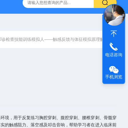
经穴学及针刺仿真训练系统
ZKCJ300多媒体经穴学及针刺仿真
叩诊检查技能训练模拟人——触感反馈与体征模拟原理解析
电话咨询
手机浏览
环境，用于反复练习胸腔穿刺、腹腔穿刺、腰椎穿刺、骨髓穿
真实的触感阻力、落空感及叩击音响，帮助学习者在进入临床前