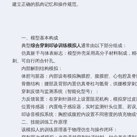
建立正确的肌肉记忆和操作规范。
一、模型基本构成
典型
综合穿刺叩诊训练模拟人
通常由以下部分组成：
仿真躯干与体表标志：模型外壳采用高分子材料制成，精确
刺、可自行闭合针孔。
内部解剖结构模拟：
体腔与脏器：内部设有模拟胸膜腔、腹膜腔、心包腔及脊髓
骨骼结构：腰部及背部内置仿真脊柱与骶骨，供腰椎穿刺
穿刺反馈与监测系统（智能化型号）：
力反馈装置：在穿刺针路径上设置阻尼机构，模拟穿过皮
位置传感器：内置电子感应器，实时监测针头位置。若误入
叩诊音模拟系统：胸腔或腹腔内设置不同密度的填充物或气
二、技能训练工作原理
该模拟人的训练原理基于物理仿生与操作闭环：