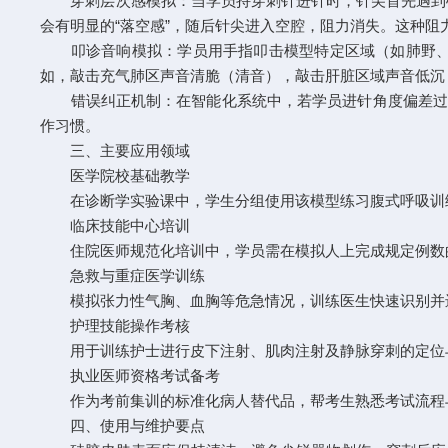
穿刺层次感模拟：当学员持穿刺针进针时，针尖首先遇到硅
会有明显的“落空感”，随后针尖进入空腔，阻力消失。这种
叩诊音响模拟：学员用手指叩击模型特定区域（如肺野、心
如，敲击充气肺区声音清脆（清音），敲击肝脏区域声音低沉
错误纠正机制：在智能化系统中，若学员进针角度偏差过大
作习惯。
三、主要应用领域
医学院校基础教学​
在诊断学实验课中，学生分组使用该模型练习腹式呼吸训练
临床技能中心培训​
住院医师规范化培训中，学员需在模拟人上完成规定例数的
急救与重症医学训练​
模拟张力性气胸、血胸等危急情况，训练医生快速识别并
护理技能操作考核​
用于训练护士进行皮下注射、肌肉注射及静脉穿刺的定位
执业医师资格考试备考​
作为考前集训的标准化病人替代品，帮考生熟悉考试流程
四、使用与维护要点