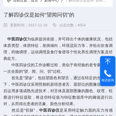
当前位置：
首页
新闻中心
了解四诊仪是如何“望闻问切”的
了解四诊仪是如何“望闻问切”的
更新时间：2017-12-18
点击次数：4554
中医四诊仪
为临床提供依据，并可得出个体的健康状况，包括
体质类型，体质特征，发病倾向，环境适应力等，并给出饮食调
理，药物调理，运动调理及食疗食谱等个性化养生调理方案及经
典处方。
中医四诊仪的工作诊断过程，类似于有经验的老专家给您做
一次全面的“望、闻、问、切”过程。
首先是“望诊”，包括望面色和望舌，通过在特定的光源环境
电话咨询
下，中医四诊仪采用照相机获得患者舌、面部位的图像信息，然
后运用多项成熟先进技术，对舌体及面部图像的颜色、纹理、轮
廓进行特征提取，将这些特征值与特征数据库中的阈值进行比
对，从而得出患者的舌象、面色分析结果。
然后是“切脉”，
中医四诊仪
是采用特定触力面的压力传感