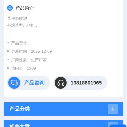
产品简介
董仲舒雕塑
外观造型: 人物
工艺: 纯手工
头像尺寸：80公分
产品型号：
整体尺寸：1.6米
更新时间：2025-12-09
材质: 玻璃钢
适用空间: 庭院
厂商性质：生产厂家
风格: 其他
访问量：1909
功能: 学业
产品咨询
13818801965
产品分类
相关文章