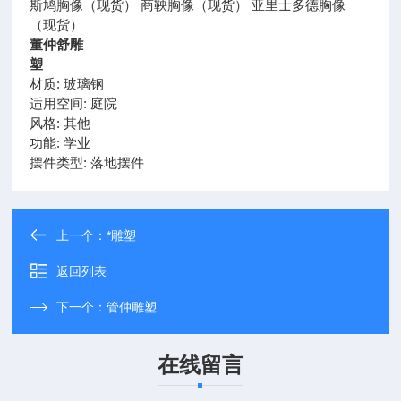
斯鸠胸像（现货） 商鞅胸像（现货） 亚里士多德胸像
（现货）
董仲舒雕
塑
材质: 玻璃钢
适用空间: 庭院
风格: 其他
功能: 学业
摆件类型: 落地摆件
上一个：
*雕塑
返回列表
下一个：
管仲雕塑
在线留言