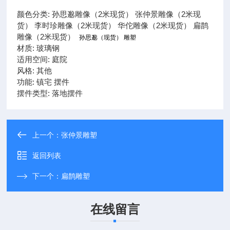
颜色分类: 孙思邈雕像（2米现货） 张仲景雕像（2米现
货） 李时珍雕像（2米现货） 华佗雕像（2米现货） 扁鹊
雕像（2米现货）
孙思邈（现货） 雕塑
材质: 玻璃钢
适用空间: 庭院
风格: 其他
功能: 镇宅 摆件
摆件类型: 落地摆件
上一个：
张仲景雕塑
返回列表
下一个：
扁鹊雕塑
在线留言