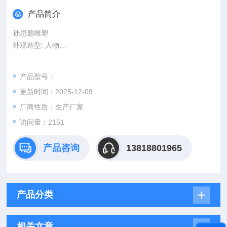
产品简介
孙思邈雕塑
外观造型: 人物
头像尺寸：80公分
整套尺寸：1.6米
产品型号：
工艺: 纯手工
更新时间：2025-12-09
颜色分类: 孙思邈雕像（2米现货） 张仲景雕像（2米现货） 李时
珍雕像（2米现货） 华佗雕像（2米现货） 扁鹊雕像（2米现货）
厂商性质：生产厂家
孙思邈（现货） 雕塑
访问量：2151
材质: 玻璃钢
适用空间: 庭院
产品咨询
13818801965
产品分类
相关文章