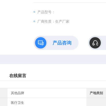
周围组织的营养，起到活血化瘀、排毒、驱
骨关节病、颈肩综合症，腰椎间盘突
产品型号：
厂商性质：生产厂家
产品咨询
在线留言
其他品牌
产地类别
医疗卫生