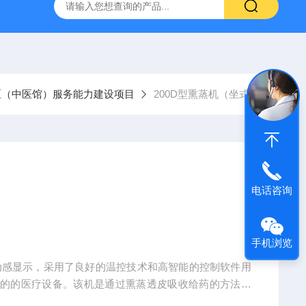
经穴学及针刺仿真训练系统
ZKCJ300多媒体经穴学及针刺仿真
区（中医馆）服务能力建设项目
200D型熏蒸机（坐式）
电话咨询
手机浏览
光动感显示，采用了良好的温控技术和高智能的控制软件用
治的的医疗设备。该机是通过熏蒸透皮吸收给药的方法，
透肌肤，使局部血管扩张，促进血液和淋巴的循环，改善