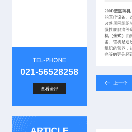
200D
型熏蒸机
的医疗设备。
改善周围组织
慢性腰腿痛等
机（坐式）
由
备。该机是通
组织的营养，
痛等病更是起
TEL-PHONE
021-56528258
上一个
查看全部
ARTICLE