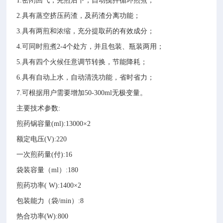
1.密闭回气，先煎后下，自动搅拌循环煎煮；
2.具有蒸空挤压药渣，及药渣分离功能；
3.具有两煎和浓缩，充分提取药的有效成分；
4.可同时煎煮2-4个处方，并且包装、瓶装两用；
5.具有四个火候任意调节转换，节能降耗；
6.具有自动上水，自动清洗功能，省时省力；
7.可根据用户需要增加50-300ml无极变量。
主要技术参数:
煎药锅容量(ml)
:
13000×2
额定电压(V)
:
220
一次煎药量(付)
:
16
袋装容量（ml）
:
180
煎药功率( W)
:
1400×2
包装能力（袋/min）
:
8
热合功率(W)
:
800