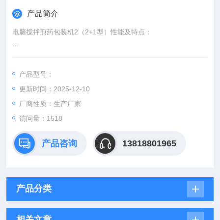
产品简介
电脑搅拌煎药包装机2（2+1型）性能及特点：
1.密闭回气，先煎后下，自动搅拌循环煎煮；
产品型号：
2.具有蒸空挤压药渣，及药渣分离功能；
更新时间：2025-12-10
3.具有两煎和浓缩，充分提取药的有效成分；
厂商性质：生产厂家
访问量：1518
4.可同时煎煮2-4个处方，并且包装、瓶装两用；
产品咨询
13818801965
5.具有四个火候任意调节转换，节能降耗；
6.具有自动上水，自动清洗功能，省时省力；
产品分类
7.可根据用户需要增加50-300ml无极变量。
相关文章