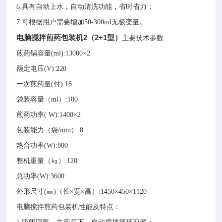
6.具有自动上水，自动清洗功能，省时省力；
7.可根据用户需要增加50-300ml无极变量。
电脑搅拌煎药包装机2（2+1型）
主要技术参数:
煎药锅容量(ml)
:
13000×2
额定电压(V)
:
220
一次煎药量(付)
:
16
袋装容量（ml）
:
180
煎药功率( W)
:
1400×2
包装能力（袋/min）
:
8
热合功率(W)
:
800
整机重量（㎏）
:
120
总功率(W)
:
3600
外形尺寸(㎜)（长×宽×高）
:1450×450×1120
电脑搅拌煎药包装机性能及特点：