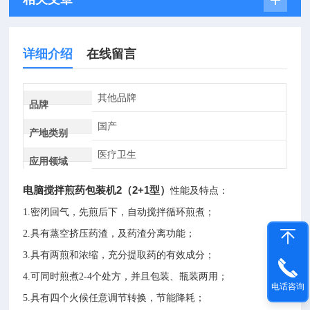
详细介绍
在线留言
其他品牌
品牌
国产
产地类别
医疗卫生
应用领域
电脑搅拌煎药包装机2（2+1型）
性能及特点：
1.密闭回气，先煎后下，自动搅拌循环煎煮；
2.具有蒸空挤压药渣，及药渣分离功能；
3.具有两煎和浓缩，充分提取药的有效成分；
4.可同时煎煮2-4个处方，并且包装、瓶装两用；
电话咨询
5.具有四个火候任意调节转换，节能降耗；