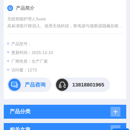
产品简介
无线智能护理人Susie
高标准医疗模拟人。使用无线科技，将电源与感测器隐藏在模拟
人体内，不但省略多馀电线或管线，在病患搬运过程中也可以进
行演练，符合真正的工作环境需要。学员可以从事故现场到急诊
产品型号：
室、加护病房一路上持续给予急救与诊断，可使用真正的医疗器
更新时间：2025-12-10
材。在300公尺外、不同楼层间，可用无线电脑遥控HAL模拟
人，变换模拟人的生理状况。满足急救医护训练需求的高标准
厂商性质：生产厂家
访问量：1273
产品咨询
13818801965
产品分类
相关文章