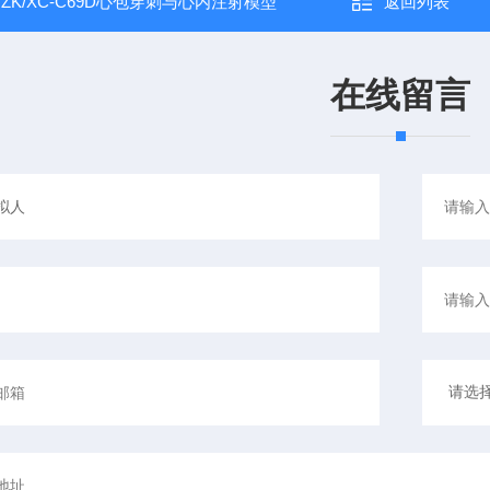
：
ZK/XC-C69D心包穿刺与心内注射模型
返回列表
在线留言