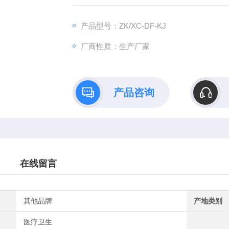
采用微电脑模拟调控新技术自动变化肺部叩诊
肺部叩诊技能训练。自动变换心界外形，可进
产品型号：ZK/XC-DF-KJ
瓶心、普大形心叩诊技能训练
厂商性质：生产厂家
产品咨询
在线留言
其他品牌
产地类别
医疗卫生