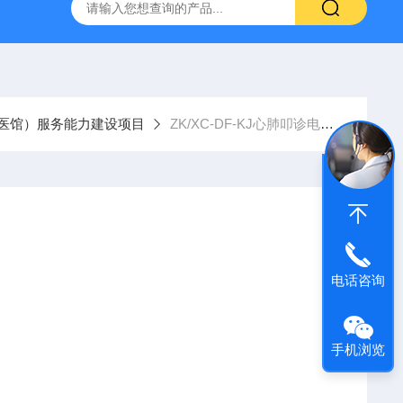
经穴学及针刺仿真训练系统
ZKCJ300多媒体经穴学及针刺仿真
医馆）服务能力建设项目
ZK/XC-DF-KJ心肺叩诊电脑模拟人
电话咨询
手机浏览