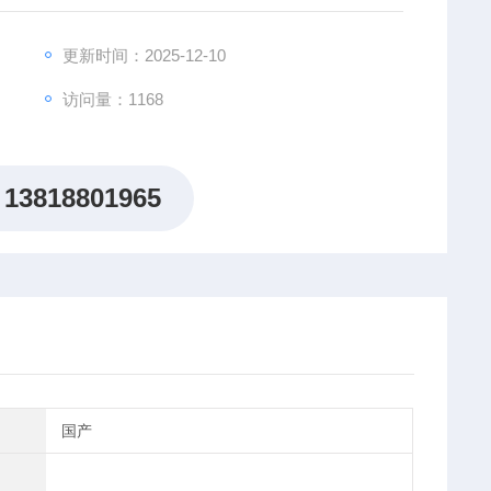
音、清音、浊音、实音、鼓音，可进行
行正常心界、梨形心、靴形心、三角烧
更新时间：2025-12-10
访问量：1168
13818801965
国产