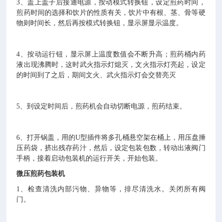
3、盖上盖子后接通电源，按动模式转换钮，设定煎药时间，
煎药时间的选择和饮片的性质有关，饮片中有根、茎、骨等硬
物则时间长，然后再按模式转换钮，显示屏显示温度。
4、按动运行钮，显示屏上温度数值会不断升高；煎药桶内药
液出现沸腾时，这时武火指示灯熄灭，文火指示灯亮起，设定
的时间到了之后，期间文火、武火指示灯会交替亮灭
5、到设定时间后，煎药机会自动切断电源，煎药结束。
6、打开锅盖，用的U型插件将多孔桶悬空架在桶上，用压盘捶
压药袋，挤出残存药汁，然后，设定包装包数，转动出液阀门
手柄，接着启动包装机的运行开关，开始包装。
微压煎药包装机
1、检查清洗内部污物、异物等，排尽清洗水。关闭所有阀
门。