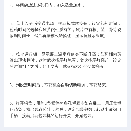
2、将药袋放进多孔桶内，加入适量加水，
3、盖上盖子后接通电源，按动模式转换钮，设定煎药时间，
煎药时间的选择和饮片的性质有关，饮片中有根、茎、骨等硬
物则时间长，然后再按模式转换钮，显示屏显示温度。
4、按动运行钮，显示屏上温度数值会不断升高；煎药桶内药
液出现沸腾时，这时武火指示灯熄灭，文火指示灯亮起，设定
的时间到了之后，期间文火、武火指示灯会交替亮灭
5、到设定时间后，煎药机会自动切断电源，煎药结束。
6、打开锅盖，用的U型插件将多孔桶悬空架在桶上，用压盘捶
压药袋，挤出残存药汁，然后，设定包装包数，转动出液阀门
手柄，接着启动包装机的运行开关，开始包装。