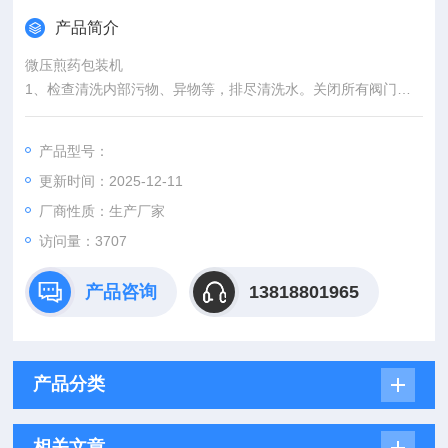
产品简介
微压煎药包装机
1、检查清洗内部污物、异物等，排尽清洗水。关闭所有阀门。
2、将药袋放进多孔桶内，加入适量加水，
产品型号：
更新时间：2025-12-11
3、盖上盖子后接通电源，按动模式转换钮，设定煎药时间，煎
药时间的选择和饮片的性质有关，饮片中有根、茎、骨等硬物则
厂商性质：生产厂家
时间长，然后再按模式转换钮，显示屏显示温度。
访问量：3707
4、按动运行钮，显示屏上温度数值会不断升高；煎药桶内药液
产品咨询
13818801965
出现沸腾时，这时武火指示灯熄灭，文火指示灯亮起，设定的时
间到了之后
产品分类
相关文章