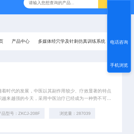
学及针刺仿真训练系统
ZKCJ300多媒体经穴学及针刺仿真训练
页
产品中心
多媒体经穴学及针刺仿真训练系统
电话咨询
手机浏览
随着时代的发展，中医以其副作用较少、疗效显著的特点
识越来越强的今天，采用中医治疗已经成为一种势不可挡
成部分为更多人所接受，广大中医工作者也更加充分地认
产品型号：ZKCJ-208F
浏览量：287039