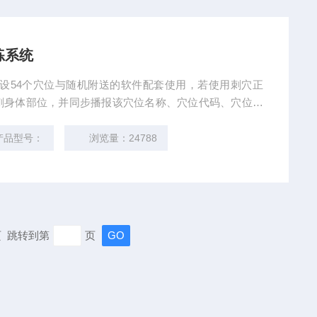
练系统
设54个穴位与随机附送的软件配套使用，若使用刺穴正
刺身体部位，并同步播报该穴位名称、穴位代码、穴位经
。 按分类快速查询人体穴位（特殊穴,部位,经络等），
位分类查询，并有常见疾病针灸取治方案。
产品型号：
浏览量：24788
末页 跳转到第
页