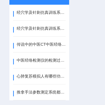
经穴学及针刺仿真训练系统能有多仿真？谁看了都得吓一跳
经穴学及针刺仿真训练系统--传统与科技的*结合
传说中的中医CT中医经络检测仪究竟是什么样的？
中医经络检测仪的检测过程真的是太快了
心肺复苏模拟人有哪些功能？
推拿手法参数测定系统都有哪些实用功能？