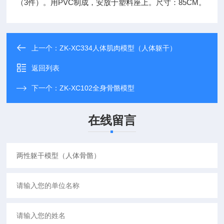
（3件）。用PVC制成，安放于塑料座上。尺寸：85CM。
上一个：
ZK-XC334人体肌肉模型（人体躯干）
返回列表
下一个：
ZK-XC102全身骨骼模型
在线留言