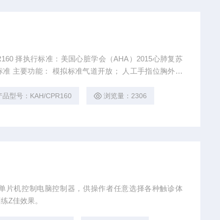
R160 择执行标准：美国心脏学会（AHA）2015心肺复苏
指位胸外按
指示灯显示及错误的报警； 按压强度正确（3~4cm区
示及错误的报警； 人工口对口呼吸（吹气）显示报警： 吹
产品型号：KAH/CPR160
浏览量：2306
单片机控制电脑控制器，供操作者任意选择各种触诊体
练Z佳效果。