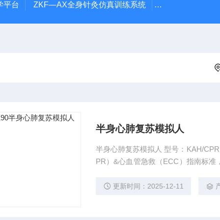
学平台
ZKF—AX全身针灸仿真训练系统
ZKCJ-208F
半身心肺复苏模拟人
半身心肺复苏模拟人 型号：KAH/CPR
PR）&心血管急救（ECC）指南标
科技人员的共同努力，并在第二代的
学院校、医疗卫生系统培训使用的经济
更新时间：2025-12-11
2015心肺复苏（CPR）&心血管