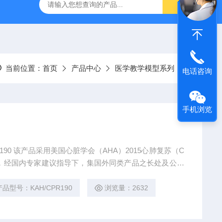
经穴学及针刺仿真训练系统
ZKCJ300多媒体经穴学及针刺仿真
当前位置：
首页
产品中心
医学教学模型系列
电话咨询
手机浏览
190 该产品采用美国心脏学会（AHA）2015心肺复苏（C
准，经国内专家建议指导下，集国外同类产品之长处及公司
基础上进行升级，开发出专门针对社会心肺复苏普及与医
型第六代新产品。 择执行标准：美国心脏学会（AHA）
产品型号：KAH/CPR190
浏览量：2632