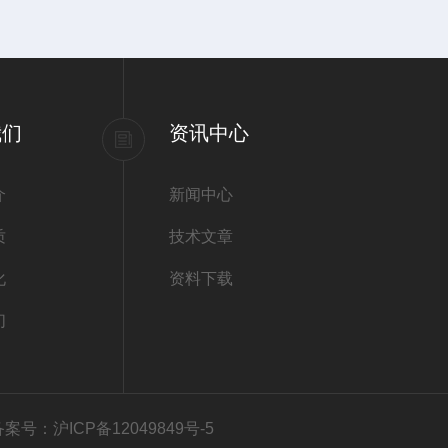
我们
资讯中心
介
新闻中心
质
技术文章
化
资料下载
们
备案号：沪ICP备12049849号-5