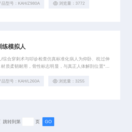
产品型号：KAH/Z980A
浏览量：3772
训练模拟人
/综合穿刺术与叩诊检查仿真标准化病人为仰卧、枕过伸
材质柔韧耐用，骨性标志明显，与真正人体解剖位置*，
找穿刺点。 综合穿刺术与叩诊检查训练实验室系统包含
分。
产品型号：KAH/L260A
浏览量：3255
末页 跳转到第
页