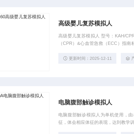
高级婴儿复苏模拟人
高级婴儿复苏模拟人 型号：KAH/CP
（CPR）&心血管急救（ECC）指南标准 主要功能： 模拟标准气道开放； 人工手
压显示报警： 按压位置正确、错误的
域）、错误（3cm区域）的指示灯显
更新时间：2025-12-11
入的潮气量30ml~50m
电脑腹部触诊模拟人
电脑腹部触诊模拟人为单机使用，由
征，体会相应体征的表现，达到教学训