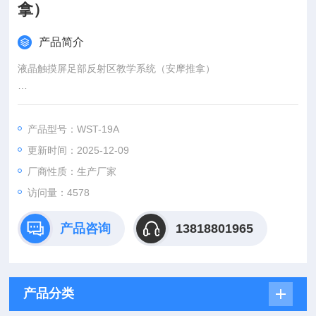
拿）
产品简介
液晶触摸屏足部反射区教学系统（安摩推拿）
足部反射区教学系统是一套高科技的教学产品，以现代化的电脑
技术，集学习、实践、考核鉴定于一体，对于“保健安摩师"从业
产品型号：WST-19A
人员熟悉足部保健安摩的核心内容，掌握实用与操作技能有直接
更新时间：2025-12-09
的帮助和指导作用。
厂商性质：生产厂家
访问量：4578
产品咨询
13818801965
产品分类