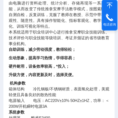
由电脑进行资料处理、统计分析、存储再现等一系列功
能，从而改变了传统推拿安摩手法教学模式，按图索区，
自测自检，反复训练，克服了教师在教授、示范中带有主
观性、随意性。具有操作智能化、指标客观化、教学规范
电话咨询
化、训练可视化等特点。
本系统适用于职业培训中心进行推拿安摩职业技能训练、
技术评价与职业技能等级培训、考证并颁证的省市级教育
事业机构。
自助训练，减少劳动强度，教得轻松；
生动形象，提高学习热情，学得容易；
硬件耐用，设备效率较高，*投入；
升级方便，内容更新及时，选择灵便。
机构参数
箱体结构 冷扎钢板/不锈钢材质，表面氧化处理，美观
轻便且具备良好的散热性能
电源输入 电压：AC220V±10% 50HZ±1HZ，功率：＜
200W开机瞬时电源3A
系统参数
处理器 酷睿E3400