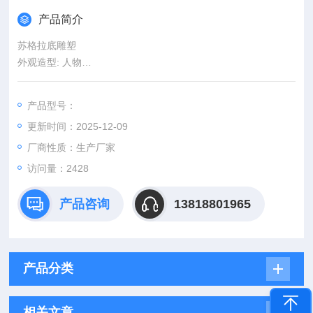
产品简介
苏格拉底雕塑
外观造型: 人物
工艺: 纯手工
头像尺寸：80公分
产品型号：
颜色分类: 苏格拉底胸像 胸像+木质底座 苏格拉底胸像+玻璃钢底
更新时间：2025-12-09
座
材质: 玻璃钢
厂商性质：生产厂家
适用空间: 庭院
访问量：2428
风格: 中式
产品咨询
13818801965
产品分类
相关文章